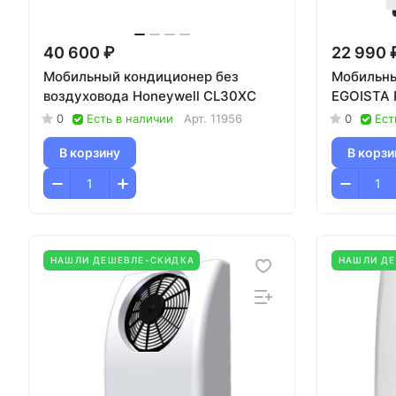
40 600 ₽
22 990 
Мобильный кондиционер без
Мобильны
воздуховода Honeywell CL30XC
EGOISTA
0
Есть в наличии
Арт.
11956
0
Ест
В корзину
В корзи
НАШЛИ ДЕШЕВЛЕ-СКИДКА
НАШЛИ Д