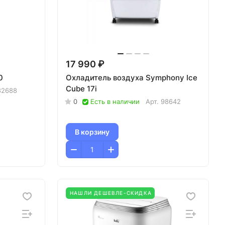
17 990 ₽
0
Охладитель воздуха Symphony Ice
Cube 17i
82688
0
Есть в наличии
Арт.
98642
В корзину
НАШЛИ ДЕШЕВЛЕ-СКИДКА