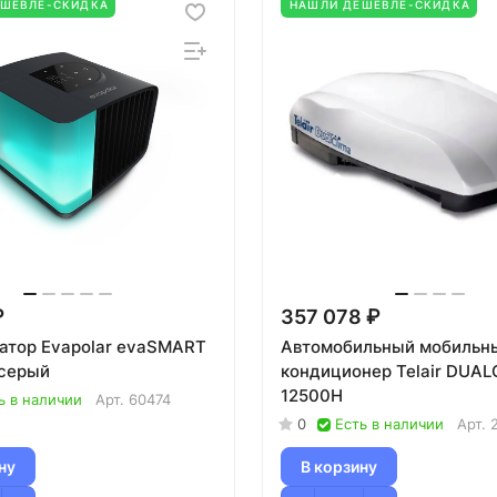
ЕШЕВЛЕ-СКИДКА
НАШЛИ ДЕШЕВЛЕ-СКИДКА
₽
357 078 ₽
атор Evapolar evaSMART
Автомобильный мобильн
серый
кондиционер Telair DUAL
12500H
ь в наличии
Арт.
60474
0
Есть в наличии
Арт.
ну
В корзину