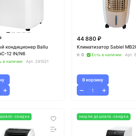
₽
44 880 ₽
й кондиционер Ballu
Климатизатор Sabiel MB2
AC-12 IN/N6
0
Есть в наличии
Арт.
ь в наличии
Арт.
241021
ну
В корзину
ЕШЕВЛЕ-СКИДКА
НАШЛИ ДЕШЕВЛЕ-СКИДКА