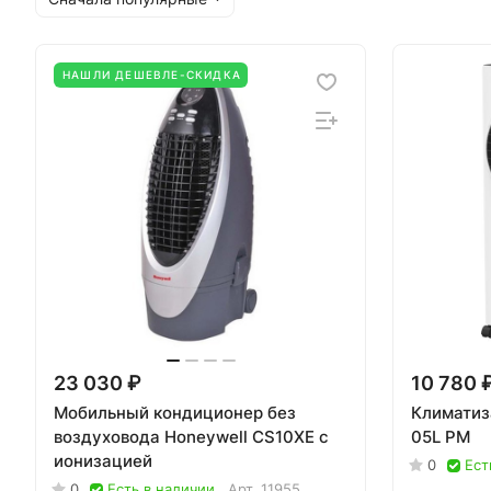
НАШЛИ ДЕШЕВЛЕ-СКИДКА
23 030 ₽
10 780 
Мобильный кондиционер без
Климатиз
воздуховода Honeywell CS10XE с
05L PM
ионизацией
0
Ест
0
Есть в наличии
Арт.
11955