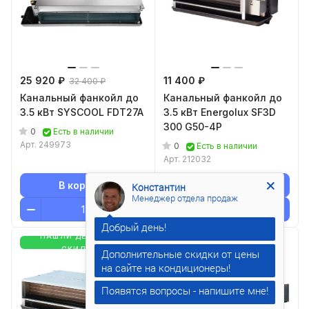
25 920 ₽
11 400 ₽
32 400 ₽
Канальный фанкойл до
Канальный фанкойл до
3.5 кВт SYSCOOL FDT27A
3.5 кВт Energolux SF3D
300 G50-4P
0
Есть в наличии
Арт.
249973
0
Есть в наличии
Арт.
212032
В корзину
В корзину
Константин
Менеджер отдела продаж
НАШЛИ ДЕШЕВЛЕ-
НАШЛИ ДЕШЕВЛЕ-
СКИДКА
СКИДКА
Дополнительные скидки от цены
Появятся вопросы - напишите мне!