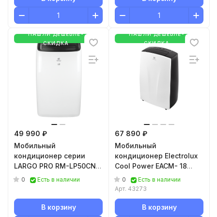
НАШЛИ ДЕШЕВЛЕ-
НАШЛИ ДЕШЕВЛЕ-
СКИДКА
СКИДКА
49 990 ₽
67 890 ₽
Мобильный
Мобильный
кондиционер cерии
кондиционер Electrolux
LARGO PRO RM-LP50CN-
Cool Power EACM- 18
E
HP/N3
0
0
Есть в наличии
Есть в наличии
Арт.
43273
В корзину
В корзину