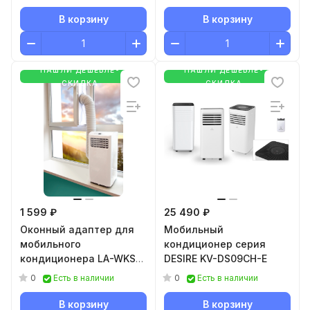
В корзину
В корзину
НАШЛИ ДЕШЕВЛЕ-
НАШЛИ ДЕШЕВЛЕ-
СКИДКА
СКИДКА
1 599 ₽
25 490 ₽
Оконный адаптер для
Мобильный
мобильного
кондиционер серия
кондиционера LA-WKS-
DESIRE KV-DS09CH-E
04M
0
0
Есть в наличии
Есть в наличии
В корзину
В корзину