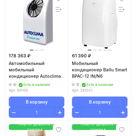
178 363 ₽
61 390 ₽
Автомобильный
Мобильный
мобильный
кондиционер Ballu Smart
кондиционер Autoclima
BPAC-12 IN/N6
Fresco 3000 Back 24В
0
0
Есть в наличии
Есть в наличии
Арт.
99105
Арт.
241021
В корзину
В корзину
НАШЛИ ДЕШЕВЛЕ-
НАШЛИ ДЕШЕВЛЕ-
СКИДКА
СКИДКА