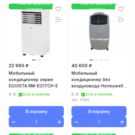
НАШЛИ ДЕШЕВЛЕ-
НАШЛИ ДЕШЕВЛЕ-
СКИДКА
СКИДКА
22 990 ₽
40 600 ₽
Мобильный
Мобильный
кондиционер cерии
кондиционер без
EGOISTA RM-EG17CH-E
воздуховода Honeywell
CL30XC
0
0
Есть в наличии
Есть в наличии
Арт.
11956
В корзину
В корзину
НАШЛИ ДЕШЕВЛЕ-
НАШЛИ ДЕШЕВЛЕ-