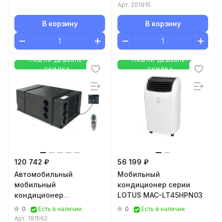
Арт.
201915
В корзину
В корзину
НАШЛИ ДЕШЕВЛЕ-
НАШЛИ ДЕШЕВЛЕ-
СКИДКА
СКИДКА
120 742 ₽
56 199 ₽
Автомобильный
Мобильный
мобильный
кондиционер серии
кондиционер
LOTUS MAC-LT45HPN03
MobileComfort MC3000U
0
0
Есть в наличии
Есть в наличии
Арт.
191562