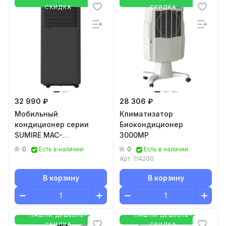
СКИДКА
СКИДКА
32 990 ₽
28 306 ₽
Мобильный
Климатизатор
кондиционер cерии
Биокондиционер
SUMIRE MAC-
3000MP
SU28CONW2
0
0
Есть в наличии
Есть в наличии
Арт.
114200
В корзину
В корзину
НАШЛИ ДЕШЕВЛЕ-
НАШЛИ ДЕШЕВЛЕ-
СКИДКА
СКИДКА