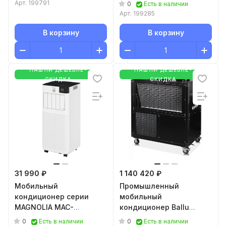
ВР-312
Арт.
199791
0
Есть в наличии
Арт.
199285
В корзину
В корзину
НАШЛИ ДЕШЕВЛЕ-
НАШЛИ ДЕШЕВЛЕ-
СКИДКА
СКИДКА
31 990 ₽
1 140 420 ₽
Мобильный
Промышленный
кондиционер cерии
мобильный
MAGNOLIA MAC-
кондиционер Ballu
MG28CON01
Heavy Pro BGK25
0
0
Есть в наличии
Есть в наличии