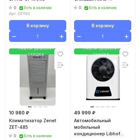
CA25CON04
0
0
Есть в наличии
Есть в наличии
Арт.
241192
В корзину
В корзину
НАШЛИ ДЕШЕВЛЕ-
НАШЛИ ДЕШЕВЛЕ-
СКИДКА
СКИДКА
10 980 ₽
49 999 ₽
Климатизатор Zenet
Автомобильный
ZET-485
мобильный
кондиционер Libhof
0
Есть в наличии