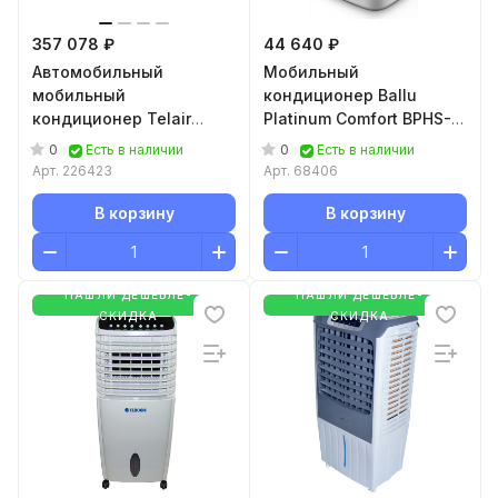
357 078 ₽
44 640 ₽
Автомобильный
Мобильный
мобильный
кондиционер Ballu
кондиционер Telair
Platinum Comfort BPHS-
DUALCLIMA 12500H
15H
0
0
Есть в наличии
Есть в наличии
Арт.
226423
Арт.
68406
В корзину
В корзину
НАШЛИ ДЕШЕВЛЕ-
НАШЛИ ДЕШЕВЛЕ-
СКИДКА
СКИДКА