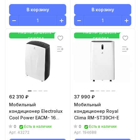
В корзину
В корзину
НАШЛИ ДЕШЕВЛЕ-
НАШЛИ ДЕШЕВЛЕ-
СКИДКА
СКИДКА
62 310 ₽
37 990 ₽
Мобильный
Мобильный
кондиционер Electrolux
кондиционер Royal
Cool Power EACM- 16
Clima RM-ST39CH-E
HP/N3
0
0
Есть в наличии
Есть в наличии
Арт.
43272
Арт.
194688