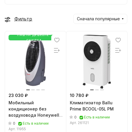
Фильтр
Сначала популярные
НАШЛИ ДЕШЕВЛЕ-
СКИДКА
23 030 ₽
10 780 ₽
Мобильный
Климатизатор Ballu
кондиционер без
Prime BCOOL-05L PM
воздуховода Honeywell
0
Есть в наличии
CS10XE с ионизацией
Арт.
261121
0
Есть в наличии
Арт.
11955