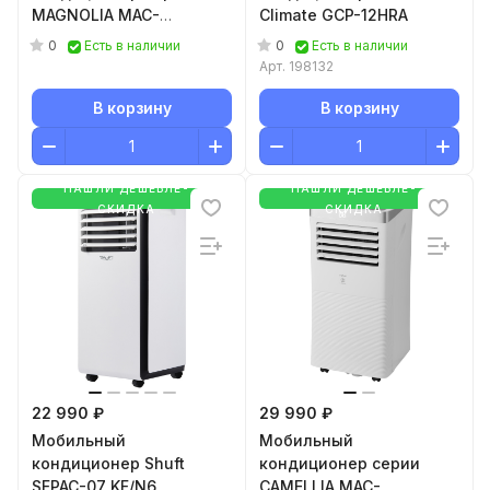
MAGNOLIA MAC-
Climate GCP-12HRA
MG22CON01
0
0
Есть в наличии
Есть в наличии
Арт.
198132
В корзину
В корзину
НАШЛИ ДЕШЕВЛЕ-
НАШЛИ ДЕШЕВЛЕ-
СКИДКА
СКИДКА
22 990 ₽
29 990 ₽
Мобильный
Мобильный
кондиционер Shuft
кондиционер серии
SFPAC-07 KF/N6
CAMELLIA MAC-