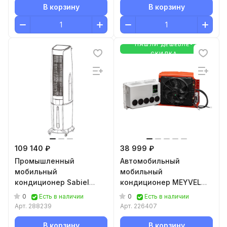
В корзину
В корзину
НАШЛИ ДЕШЕВЛЕ-
СКИДКА
109 140 ₽
38 999 ₽
Промышленный
Автомобильный
мобильный
мобильный
кондиционер Sabiel
кондиционер MEYVEL
MH25Н
AC-12TEC2000
0
0
Есть в наличии
Есть в наличии
Арт.
288239
Арт.
226407
В корзину
В корзину