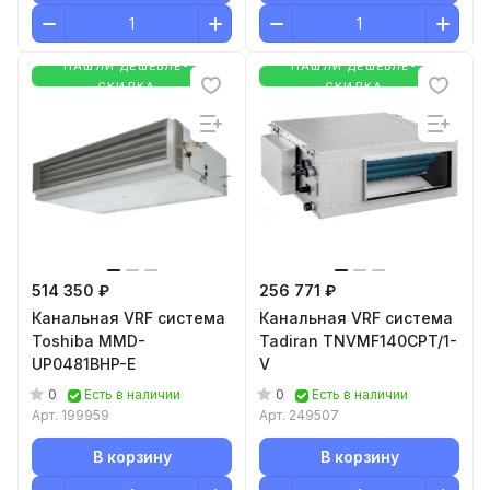
НАШЛИ ДЕШЕВЛЕ-
НАШЛИ ДЕШЕВЛЕ-
СКИДКА
СКИДКА
514 350 ₽
256 771 ₽
Канальная VRF система
Канальная VRF система
Toshiba MMD-
Tadiran TNVMF140CPT/1-
UP0481BHP-E
V
0
0
Есть в наличии
Есть в наличии
Арт.
199959
Арт.
249507
В корзину
В корзину