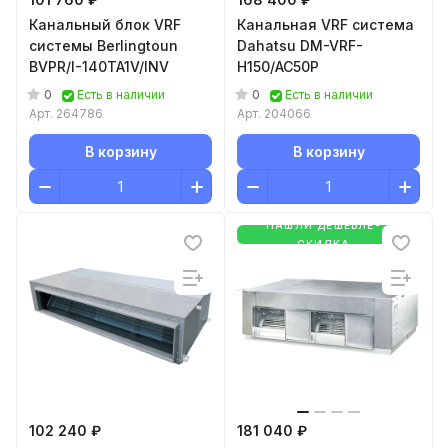
Канальный блок VRF
Канальная VRF система
системы Berlingtoun
Dahatsu DM-VRF-
BVPR/I-140TA1V/INV
H150/AC50P
0
0
Есть в наличии
Есть в наличии
Арт.
264786
Арт.
204066
В корзину
В корзину
НАШЛИ ДЕШЕВЛЕ-
СКИДКА
102 240 ₽
181 040 ₽