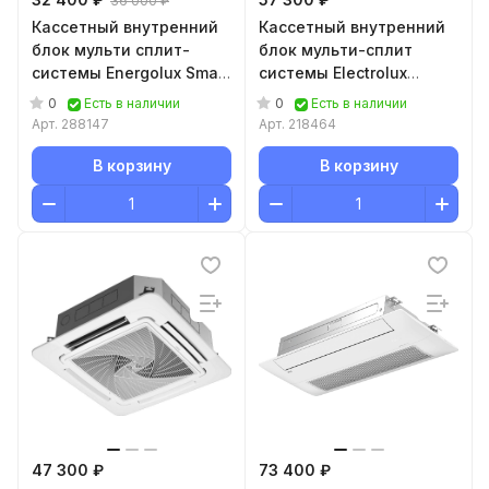
36 000 ₽
Кассетный внутренний
Кассетный внутренний
блок мульти сплит-
блок мульти-сплит
системы Energolux Smart
системы Electrolux
multi
EACC/I-24 FMI/N8 ERP
0
0
Есть в наличии
Есть в наличии
ESAC12M2_WF_AR2_DC
Арт.
288147
Арт.
218464
В корзину
В корзину
47 300 ₽
73 400 ₽