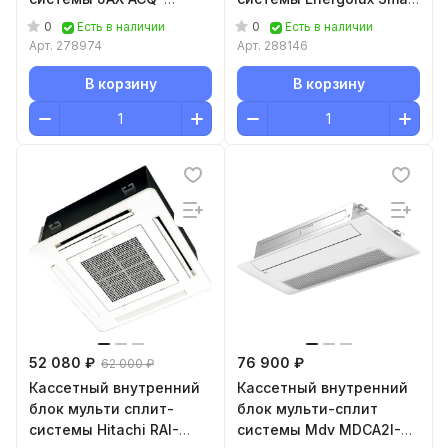
FM12HE
multi
0
0
Есть в наличии
Есть в наличии
ESAC09M2_WF_AR2_DC
Арт.
278974
Арт.
288146
В корзину
В корзину
52 080 ₽
76 900 ₽
62 000 ₽
Кассетный внутренний
Кассетный внутренний
блок мульти сплит-
блок мульти-сплит
системы Hitachi RAI-
системы Mdv MDCA2I-