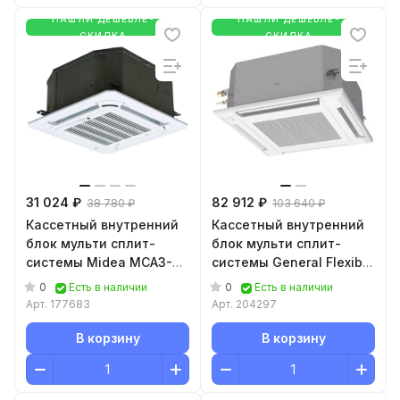
НАШЛИ ДЕШЕВЛЕ-
НАШЛИ ДЕШЕВЛЕ-
СКИДКА
СКИДКА
31 024 ₽
82 912 ₽
38 780 ₽
103 640 ₽
Кассетный внутренний
Кассетный внутренний
блок мульти сплит-
блок мульти сплит-
системы Midea MCA3-
системы General Flexible
NXD0 Free Match MCA3I-
Multi R32 AUXG 22 KVLA
0
0
Есть в наличии
Есть в наличии
07NXD0/T-MBQ4-03E
Арт.
177683
Арт.
204297
В корзину
В корзину