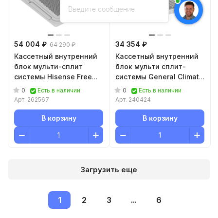
Введите сообщение
54 004 ₽
34 354 ₽
64 290 ₽
Кассетный внутренний
Кассетный внутренний
блок мульти-сплит
блок мульти сплит-
системы Hisense Free
системы General Climate
Match ACT-
FREE MULTI 2 GC-
0
0
Есть в наличии
Есть в наличии
18UR4RCC8/PE-QEA/LD
ME4C12HR1(c)
Арт.
262567
Арт.
240424
Wi-Fi
В корзину
В корзину
Загрузить еще
1
2
3
...
6