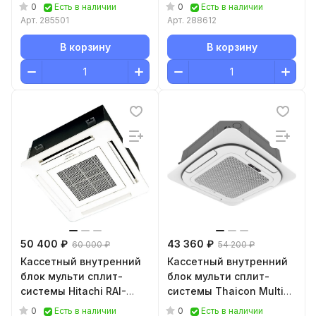
35NH5A
24HRFN8/T-MBQ1-UTB-
0
0
Есть в наличии
Есть в наличии
A-TED
Арт.
285501
Арт.
288612
В корзину
В корзину
50 400 ₽
43 360 ₽
60 000 ₽
54 200 ₽
Кассетный внутренний
Кассетный внутренний
блок мульти сплит-
блок мульти сплит-
системы Hitachi RAI-
системы Thaicon Multi
25NH5A
Comfort TL-MС50-
0
0
Есть в наличии
Есть в наличии