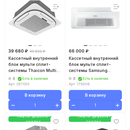
39 680 ₽
66 000 ₽
49 600 ₽
Кассетный внутренний
Кассетный внутренний
блок мульти сплит-
блок мульти сплит-
системы Thaicon Multi
системы Samsung
Comfort TL-MС35-
AJ035TN1DKH/EA
0
0
Есть в наличии
Есть в наличии
FR/TMCP-01
Арт.
287050
Арт.
179608
В корзину
В корзину
НАШЛИ ДЕШЕВЛЕ-
НАШЛИ ДЕШЕВЛЕ-
СКИДКА
СКИДКА