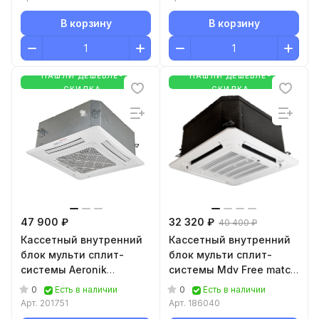
В корзину
В корзину
НАШЛИ ДЕШЕВЛЕ-
НАШЛИ ДЕШЕВЛЕ-
СКИДКА
СКИДКА
47 900 ₽
32 320 ₽
40 400 ₽
Кассетный внутренний
Кассетный внутренний
блок мульти сплит-
блок мульти сплит-
системы Aeronik
системы Mdv Free match
Multizone ASI-
MDCA4I-07HRFN8
0
0
Есть в наличии
Есть в наличии
12CHMZК(AKH(12)BA-
Арт.
201751
Арт.
186040
K3DNA2A/I/TA-03)