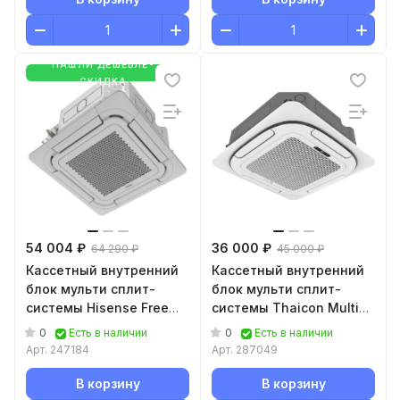
НАШЛИ ДЕШЕВЛЕ-
СКИДКА
54 004 ₽
36 000 ₽
64 290 ₽
45 000 ₽
Кассетный внутренний
Кассетный внутренний
блок мульти сплит-
блок мульти сплит-
системы Hisense Free
системы Thaicon Multi
Match ACT-18UR4RCC8
Comfort TL-MС25-
0
0
Есть в наличии
Есть в наличии
FR/TMCP-01
Арт.
247184
Арт.
287049
В корзину
В корзину