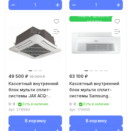
НАШЛИ ДЕШЕВЛЕ-
СКИДКА
49 500 ₽
63 100 ₽
55 000 ₽
Кассетный внутренний
Кассетный внутренний
блок мульти сплит-
блок мульти сплит-
системы JAX ACQ-
системы Samsung
FM24HE
AJ026TN1DKH/EA
0
0
Есть в наличии
Есть в наличии
Арт.
278984
Арт.
179605
В корзину
В корзину