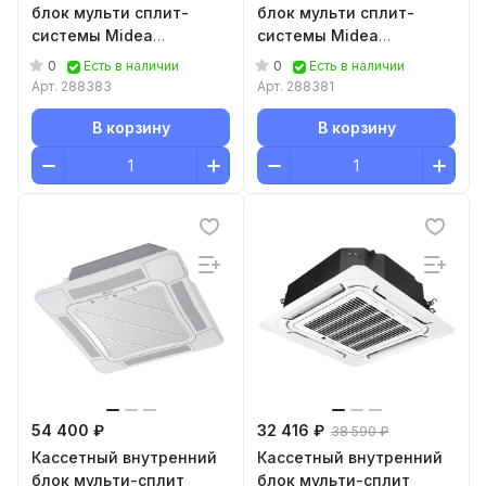
блок мульти сплит-
блок мульти сплит-
системы Midea
системы Midea
MMCBU1-18FRN8G1/T-
MMCBU1-09FRN8G1/T-
0
0
Есть в наличии
Есть в наличии
MBQ1-UTB
MBQ1-UTA
Арт.
288383
Арт.
288381
В корзину
В корзину
54 400 ₽
32 416 ₽
38 590 ₽
Кассетный внутренний
Кассетный внутренний
блок мульти-сплит
блок мульти-сплит