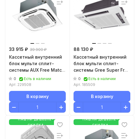
33 915 ₽
88 130 ₽
39 900 ₽
Кассетный внутренний
Кассетный внутренний
блок мульти сплит-
блок мульти сплит-
системы AUX Free Match
системы Gree Super Free
R32 AMCA-H18/4R2
Match IV GKH(18)BB-
0
0
Есть в наличии
Есть в наличии
K3DNA3A/I
Арт.
229508
Арт.
185509
В корзину
В корзину
НАШЛИ ДЕШЕВЛЕ-
НАШЛИ ДЕШЕВЛЕ-
СКИДКА
СКИДКА