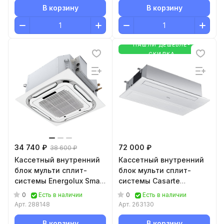
В корзину
В корзину
НАШЛИ ДЕШЕВЛЕ-
СКИДКА
34 740 ₽
72 000 ₽
38 600 ₽
Кассетный внутренний
Кассетный внутренний
блок мульти сплит-
блок мульти сплит-
системы Energolux Smart
системы Casarte
multi
CAS70ABO1/R3-W
0
0
Есть в наличии
Есть в наличии
ESAC18M2_WF_AR2_DC
Арт.
288148
Арт.
263130
В корзину
В корзину