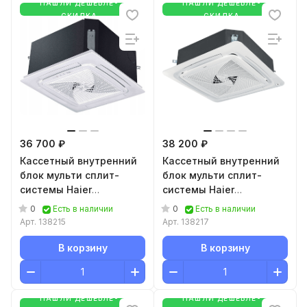
НАШЛИ ДЕШЕВЛЕ-
НАШЛИ ДЕШЕВЛЕ-
СКИДКА
СКИДКА
36 700 ₽
38 200 ₽
Кассетный внутренний
Кассетный внутренний
блок мульти сплит-
блок мульти сплит-
системы Haier
системы Haier
AB25S2SC1FA
AB35S2SC1FA
0
0
Есть в наличии
Есть в наличии
Арт.
138215
Арт.
138217
В корзину
В корзину
НАШЛИ ДЕШЕВЛЕ-
НАШЛИ ДЕШЕВЛЕ-