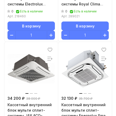
системы Electrolux
системы Royal Clima
EACC/I-18 FMI/N8 ERP
RCI-CME18/RCI-
0
0
Есть в наличии
Есть в наличии
4CME/pan
Арт.
218460
Арт.
289021
В корзину
В корзину
34 200 ₽
32 130 ₽
38 000 ₽
35 700 ₽
Кассетный внутренний
Кассетный внутренний
блок мульти сплит-
блок мульти сплит-
системы JAX ACQ-
системы Energolux Smart