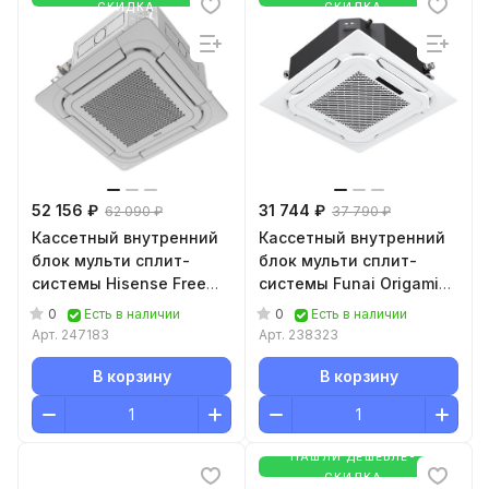
СКИДКА
СКИДКА
52 156 ₽
31 744 ₽
62 090 ₽
37 790 ₽
Кассетный внутренний
Кассетный внутренний
блок мульти сплит-
блок мульти сплит-
системы Hisense Free
системы Funai Origami
Match ACT-12UR4RCC8
Kodo RAM-I-
0
0
Есть в наличии
Есть в наличии
OK35HP.C02/S
Арт.
247183
Арт.
238323
В корзину
В корзину
НАШЛИ ДЕШЕВЛЕ-
СКИДКА