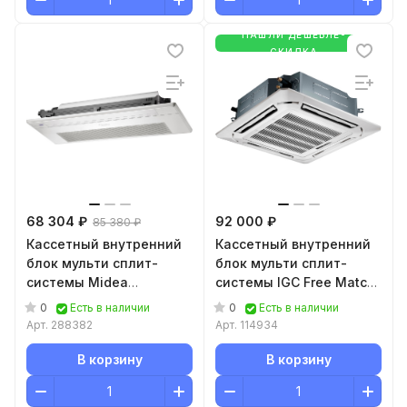
НАШЛИ ДЕШЕВЛЕ-
СКИДКА
68 304 ₽
92 000 ₽
85 380 ₽
Кассетный внутренний
Кассетный внутренний
блок мульти сплит-
блок мульти сплит-
системы Midea
системы IGC Free Match
MMCBU1-12FRN8G1/T-
RCI-X12NH
0
0
Есть в наличии
Есть в наличии
MBQ1-UTA
Арт.
288382
Арт.
114934
В корзину
В корзину