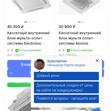
45 300 ₽
30 990 ₽
Кассетный внутренний
Кассетный внутренний
блок мульти-сплит
блок мульти сплит-
системы Electrolux
системы Axioma
EACC/I-12 FMI/N8 ERP
ASX09MCZ1R
0
0
Есть в наличии
Есть в наличии
Арт.
218457
Арт.
216004
Константин
В корзину
В корзину
Менеджер отдела продаж
НАШЛИ ДЕШЕВЛЕ-
НАШЛИ ДЕШЕВЛЕ-
Дополнительные скидки от цены
СКИДКА
СКИДКА
Появятся вопросы - напишите мне!