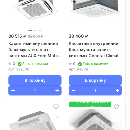
30 515 ₽
33 460 ₽
35 900 ₽
Кассетный внутренний
Кассетный внутренний
блок мульти сплит-
блок мульти сплит-
системы AUX Free Match
системы General Climate
R32 AMCA-H09/4R2
Free Multi 1 GC-
0
0
Есть в наличии
Есть в наличии
ME4С12HRA1(с)
Арт.
229500
Арт.
93078
В корзину
В корзину
НАШЛИ ДЕШЕВЛЕ-
СКИДКА