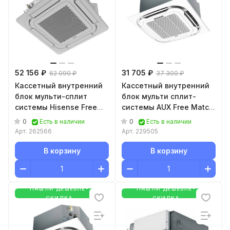
52 156 ₽
31 705 ₽
62 090 ₽
37 300 ₽
Кассетный внутренний
Кассетный внутренний
блок мульти-сплит
блок мульти сплит-
системы Hisense Free
системы AUX Free Match
Match ACT-
R32 AMCA-H12/4R2
0
0
Есть в наличии
Есть в наличии
12UR4RCC8/PE-QEA/LD
Арт.
262566
Арт.
229505
Wi-Fi
В корзину
В корзину
НАШЛИ ДЕШЕВЛЕ-
НАШЛИ ДЕШЕВЛЕ-
СКИДКА
СКИДКА