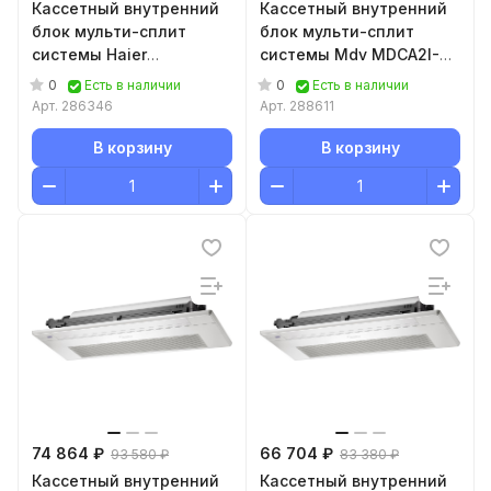
Кассетный внутренний
Кассетный внутренний
блок мульти-сплит
блок мульти-сплит
системы Haier
системы Mdv MDCA2I-
AB71S2SR1FA
18HRFN8/T-MBQ1-UTB-A-
0
0
Есть в наличии
Есть в наличии
TED
Арт.
286346
Арт.
288611
В корзину
В корзину
74 864 ₽
66 704 ₽
93 580 ₽
83 380 ₽
Кассетный внутренний
Кассетный внутренний